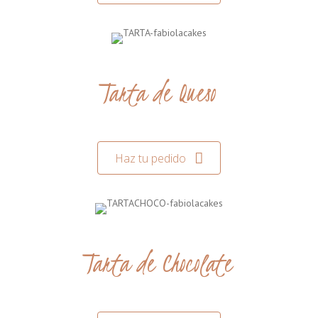
Tarta de Queso
Haz tu pedido
Tarta de Chocolate