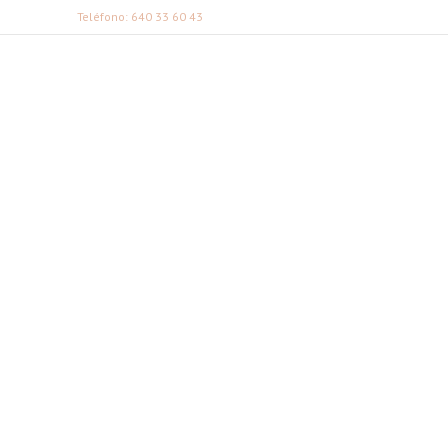
Teléfono: 640 33 60 43
FABI