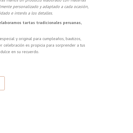
stras manos un producto elaborado con materias
almente personalizado y adaptado a cada ocasión,
dado e interés a los detalles.
elaboramos tartas tradicionales peruanas,
especial y original para cumpleaños, bautizos,
r celebración es propicia para sorprender a tus
 dulce en su recuerdo.