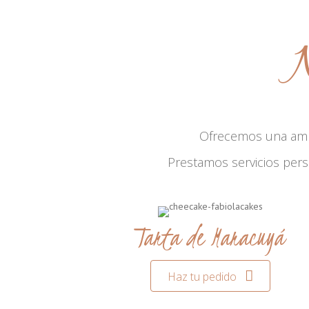
N
Ofrecemos una am
Prestamos servicios per
Tarta de Maracuyá
Haz tu pedido