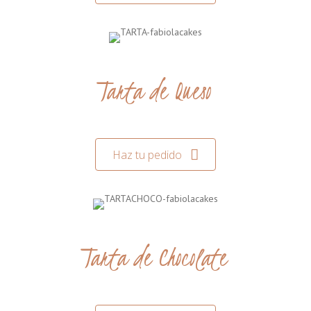
Tarta de Queso
Haz tu pedido
Tarta de Chocolate