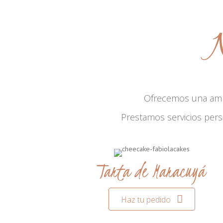
N
Ofrecemos una am
Prestamos servicios per
Tarta de Maracuyá
Haz tu pedido