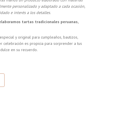
stras manos un producto elaborado con materias
almente personalizado y adaptado a cada ocasión,
dado e interés a los detalles.
elaboramos tartas tradicionales peruanas,
especial y original para cumpleaños, bautizos,
r celebración es propicia para sorprender a tus
 dulce en su recuerdo.