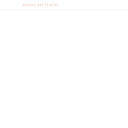
Teléfono: 640 33 60 43
FABI