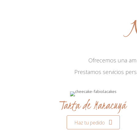
N
Ofrecemos una am
Prestamos servicios per
Tarta de Maracuyá
Haz tu pedido