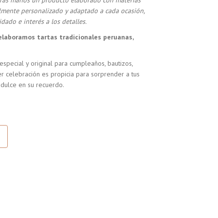
stras manos un producto elaborado con materias
almente personalizado y adaptado a cada ocasión,
dado e interés a los detalles.
elaboramos tartas tradicionales peruanas,
especial y original para cumpleaños, bautizos,
r celebración es propicia para sorprender a tus
 dulce en su recuerdo.