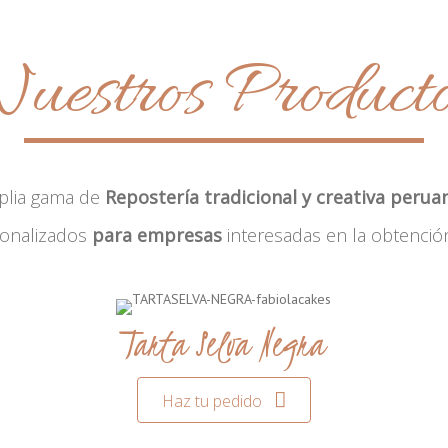
uestros Product
plia gama de
Repostería tradicional y creativa perua
sonalizados
para empresas
interesadas en la obtenció
Tarta Selva Negra
Haz tu pedido