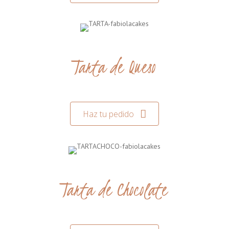
Tarta de Queso
Haz tu pedido
Tarta de Chocolate