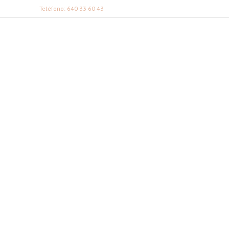
Teléfono: 640 33 60 43
FABI