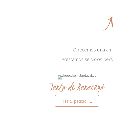
N
Ofrecemos una am
Prestamos servicios per
Tarta de Maracuyá
Haz tu pedido