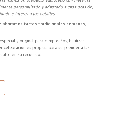
stras manos un producto elaborado con materias
almente personalizado y adaptado a cada ocasión,
dado e interés a los detalles.
elaboramos tartas tradicionales peruanas,
especial y original para cumpleaños, bautizos,
r celebración es propicia para sorprender a tus
 dulce en su recuerdo.