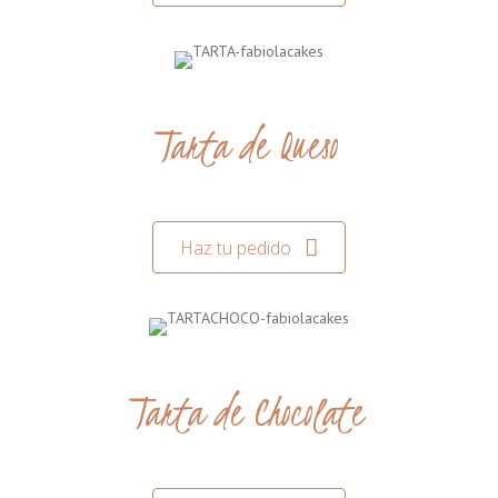
Tarta de Queso
Haz tu pedido
Tarta de Chocolate