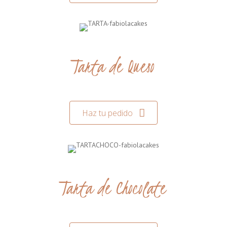
Tarta de Queso
Haz tu pedido
Tarta de Chocolate