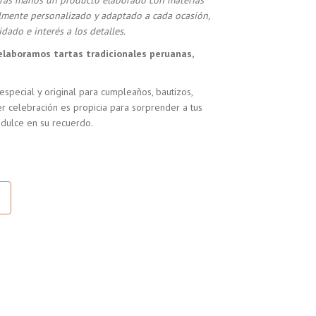
stras manos un producto elaborado con materias
almente personalizado y adaptado a cada ocasión,
dado e interés a los detalles.
elaboramos tartas tradicionales peruanas,
especial y original para cumpleaños, bautizos,
r celebración es propicia para sorprender a tus
 dulce en su recuerdo.