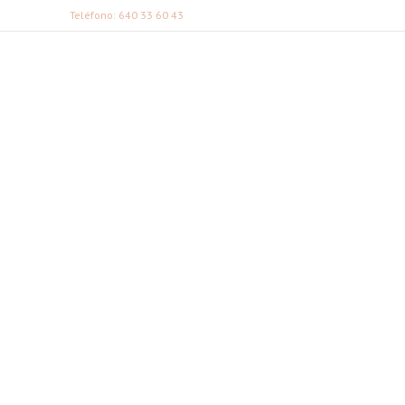
Teléfono: 640 33 60 43
FABI