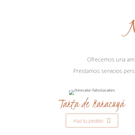
N
Ofrecemos una am
Prestamos servicios per
Tarta de Maracuyá
Haz tu pedido