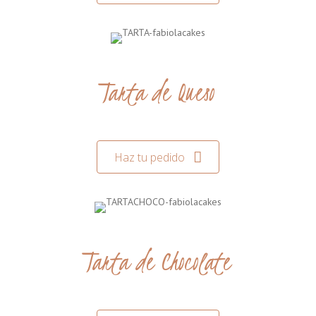
Tarta de Queso
Haz tu pedido
Tarta de Chocolate