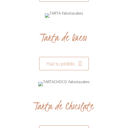
Tarta de Queso
Haz tu pedido
Tarta de Chocolate