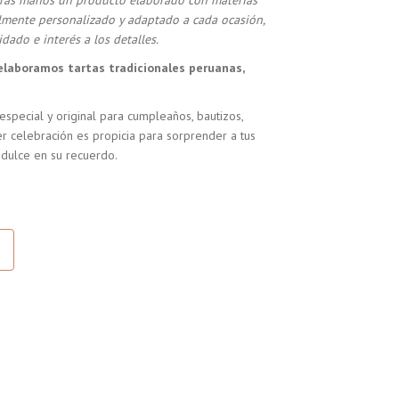
stras manos un producto elaborado con materias
almente personalizado y adaptado a cada ocasión,
dado e interés a los detalles.
elaboramos tartas tradicionales peruanas,
especial y original para cumpleaños, bautizos,
r celebración es propicia para sorprender a tus
 dulce en su recuerdo.