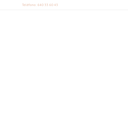
Teléfono: 640 33 60 43
FABI