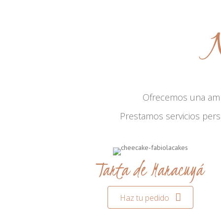
N
Ofrecemos una am
Prestamos servicios per
Tarta de Maracuyá
Haz tu pedido