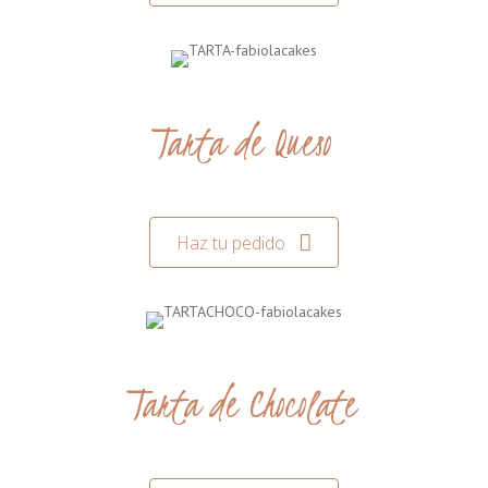
Tarta de Queso
Haz tu pedido
Tarta de Chocolate