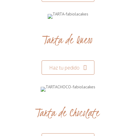
Tarta de Queso
Haz tu pedido
Tarta de Chocolate