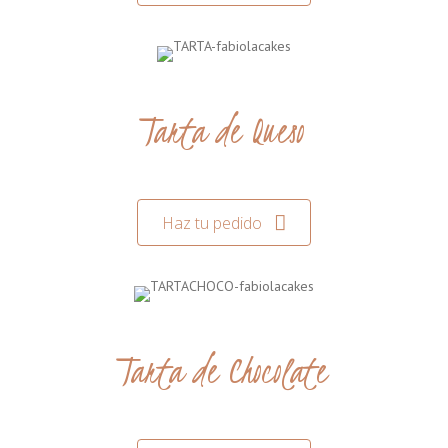
Tarta de Queso
Haz tu pedido
Tarta de Chocolate