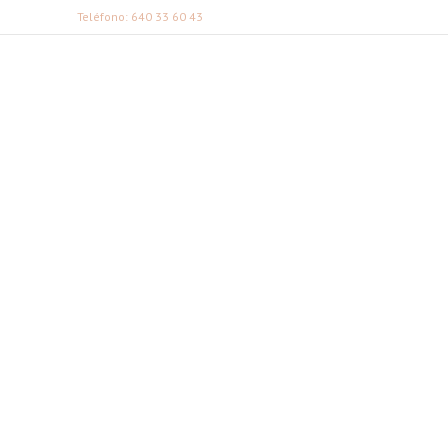
Teléfono: 640 33 60 43
FABI