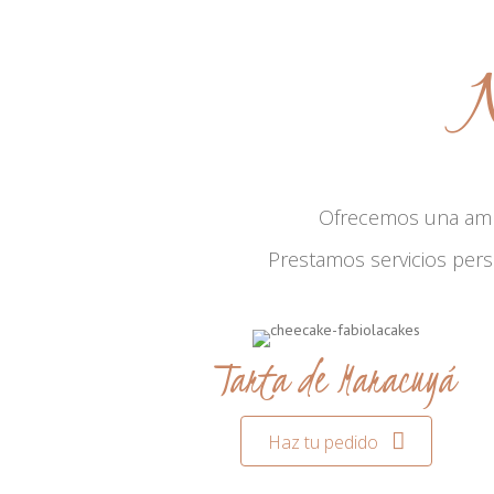
N
Ofrecemos una am
Prestamos servicios per
Tarta de Maracuyá
Haz tu pedido