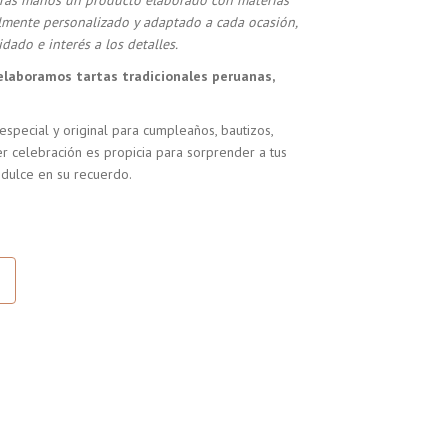
stras manos un producto elaborado con materias
almente personalizado y adaptado a cada ocasión,
dado e interés a los detalles.
elaboramos tartas tradicionales peruanas,
especial y original para cumpleaños, bautizos,
r celebración es propicia para sorprender a tus
 dulce en su recuerdo.