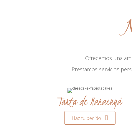
N
Ofrecemos una am
Prestamos servicios per
Tarta de Maracuyá
Haz tu pedido