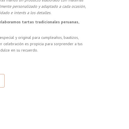
stras manos un producto elaborado con materias
almente personalizado y adaptado a cada ocasión,
dado e interés a los detalles.
elaboramos tartas tradicionales peruanas,
especial y original para cumpleaños, bautizos,
r celebración es propicia para sorprender a tus
 dulce en su recuerdo.