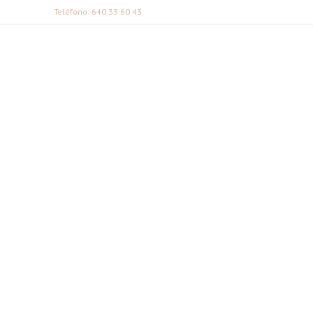
Teléfono: 640 33 60 43
FABI