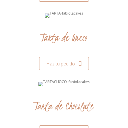
Tarta de Queso
Haz tu pedido
Tarta de Chocolate