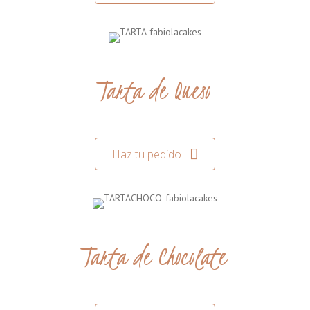
Tarta de Queso
Haz tu pedido
Tarta de Chocolate