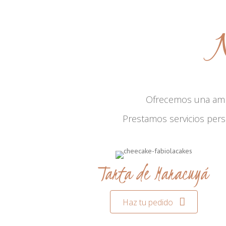
N
Ofrecemos una am
Prestamos servicios per
Tarta de Maracuyá
Haz tu pedido