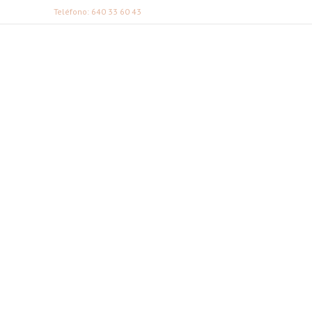
Teléfono: 640 33 60 43
FABI