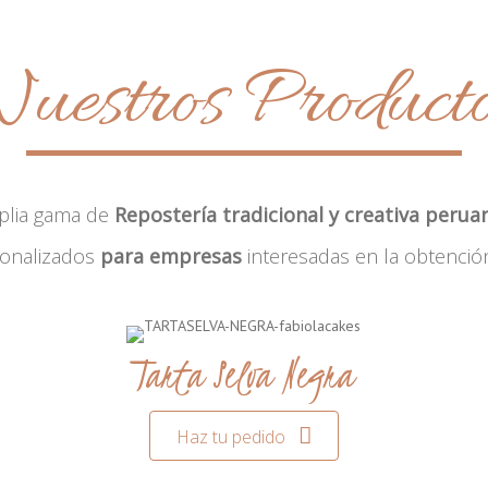
uestros Product
plia gama de
Repostería tradicional y creativa perua
sonalizados
para empresas
interesadas en la obtenció
Tarta Selva Negra
Haz tu pedido