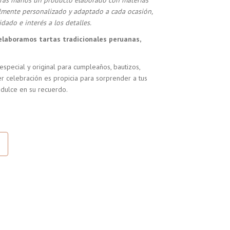
stras manos un producto elaborado con materias
almente personalizado y adaptado a cada ocasión,
dado e interés a los detalles.
elaboramos tartas tradicionales peruanas,
especial y original para cumpleaños, bautizos,
r celebración es propicia para sorprender a tus
 dulce en su recuerdo.