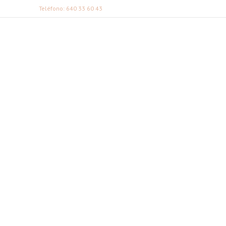
Teléfono: 640 33 60 43
FABI