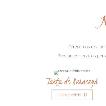
N
Ofrecemos una am
Prestamos servicios per
Tarta de Maracuyá
Haz tu pedido