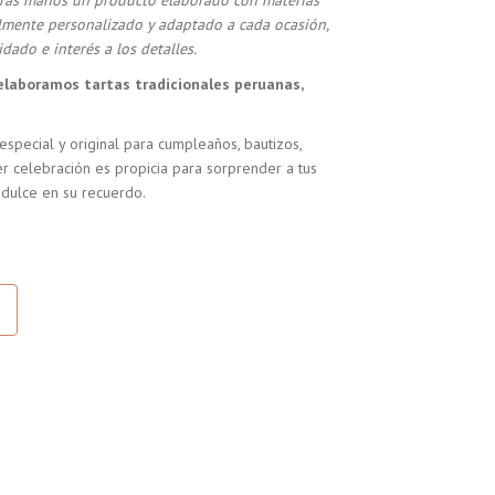
stras manos un producto elaborado con materias
almente personalizado y adaptado a cada ocasión,
dado e interés a los detalles.
elaboramos tartas tradicionales peruanas,
especial y original para cumpleaños, bautizos,
r celebración es propicia para sorprender a tus
 dulce en su recuerdo.