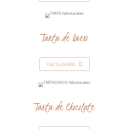
Tarta de Queso
Haz tu pedido
Tarta de Chocolate