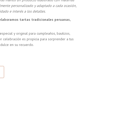
stras manos un producto elaborado con materias
almente personalizado y adaptado a cada ocasión,
dado e interés a los detalles.
elaboramos tartas tradicionales peruanas,
especial y original para cumpleaños, bautizos,
r celebración es propicia para sorprender a tus
 dulce en su recuerdo.