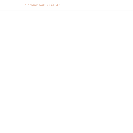
Teléfono: 640 33 60 43
FABI