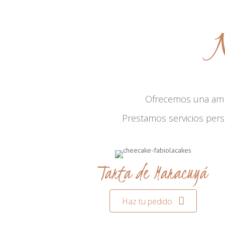
N
Ofrecemos una am
Prestamos servicios per
Tarta de Maracuyá
Haz tu pedido