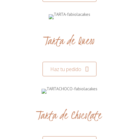
Tarta de Queso
Haz tu pedido
Tarta de Chocolate