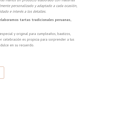
stras manos un producto elaborado con materias
almente personalizado y adaptado a cada ocasión,
dado e interés a los detalles.
elaboramos tartas tradicionales peruanas,
especial y original para cumpleaños, bautizos,
r celebración es propicia para sorprender a tus
 dulce en su recuerdo.