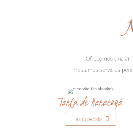
N
Ofrecemos una am
Prestamos servicios per
Tarta de Maracuyá
Haz tu pedido