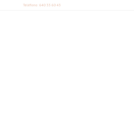
Teléfono: 640 33 60 43
FABI