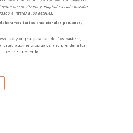
stras manos un producto elaborado con materias
almente personalizado y adaptado a cada ocasión,
dado e interés a los detalles.
elaboramos tartas tradicionales peruanas,
especial y original para cumpleaños, bautizos,
r celebración es propicia para sorprender a tus
 dulce en su recuerdo.