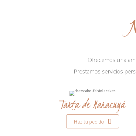
N
Ofrecemos una am
Prestamos servicios per
Tarta de Maracuyá
Haz tu pedido