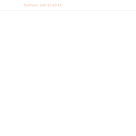
Teléfono: 640 33 60 43
FABI