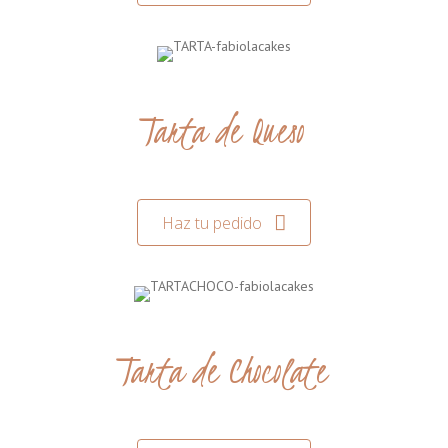
Tarta de Queso
Haz tu pedido
Tarta de Chocolate