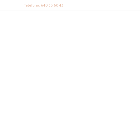
Teléfono: 640 33 60 43
FABI