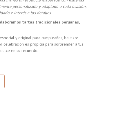
stras manos un producto elaborado con materias
almente personalizado y adaptado a cada ocasión,
dado e interés a los detalles.
elaboramos tartas tradicionales peruanas,
especial y original para cumpleaños, bautizos,
r celebración es propicia para sorprender a tus
 dulce en su recuerdo.