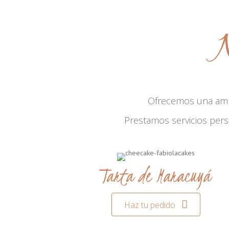
N
Ofrecemos una am
Prestamos servicios per
Tarta de Maracuyá
Haz tu pedido