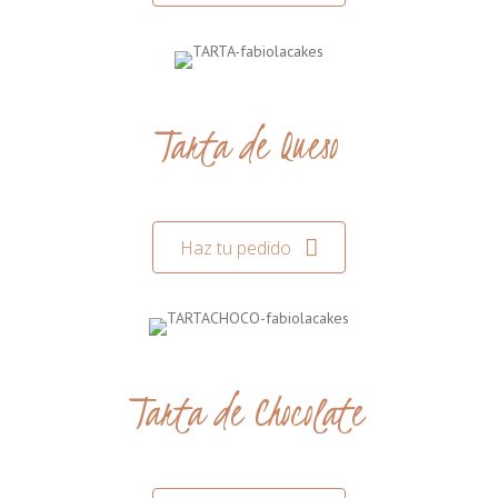
Tarta de Queso
Haz tu pedido
Tarta de Chocolate