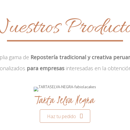
uestros Product
plia gama de
Repostería tradicional y creativa perua
sonalizados
para empresas
interesadas en la obtenció
Tarta Selva Negra
Haz tu pedido