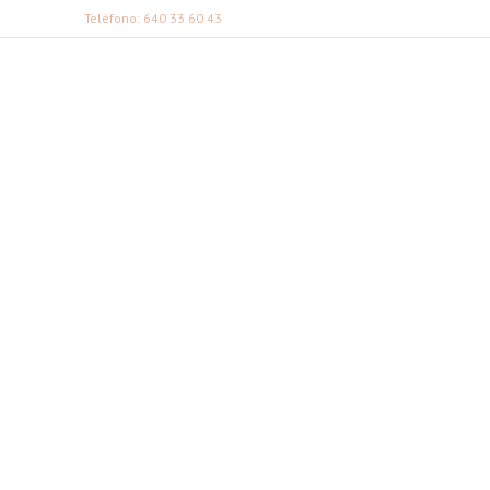
Teléfono: 640 33 60 43
FABI