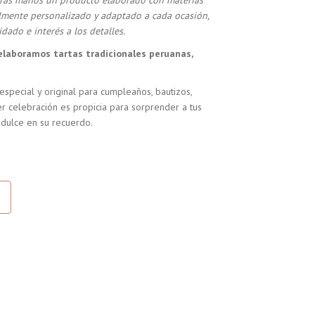
stras manos un producto elaborado con materias
almente personalizado y adaptado a cada ocasión,
dado e interés a los detalles.
elaboramos tartas tradicionales peruanas,
especial y original para cumpleaños, bautizos,
r celebración es propicia para sorprender a tus
 dulce en su recuerdo.