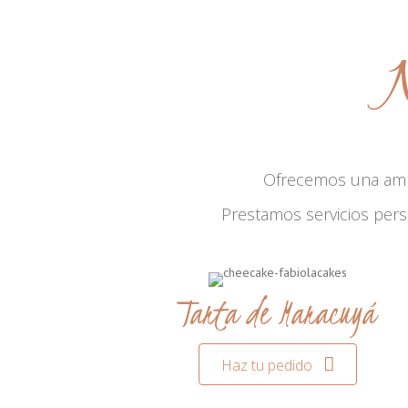
N
Ofrecemos una am
Prestamos servicios per
Tarta de Maracuyá
Haz tu pedido