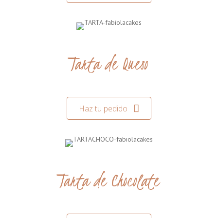
Tarta de Queso
Haz tu pedido
Tarta de Chocolate