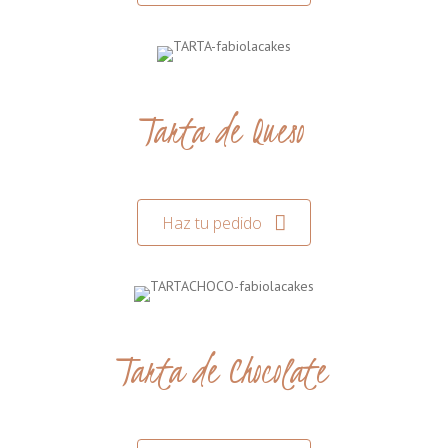
Tarta de Queso
Haz tu pedido
Tarta de Chocolate