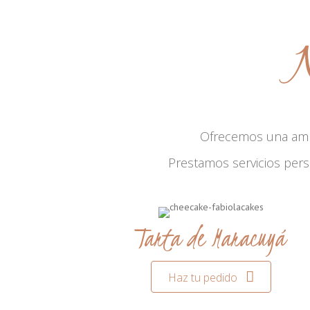
N
Ofrecemos una am
Prestamos servicios per
Tarta de Maracuyá
Haz tu pedido