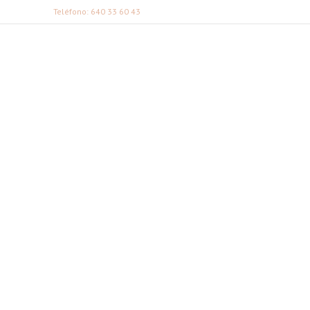
Teléfono: 640 33 60 43
FABI