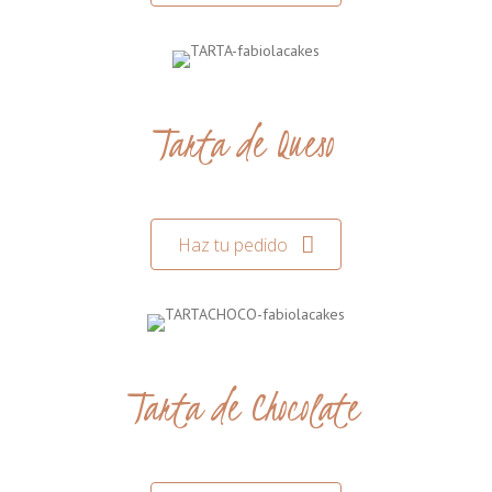
Tarta de Queso
Haz tu pedido
Tarta de Chocolate