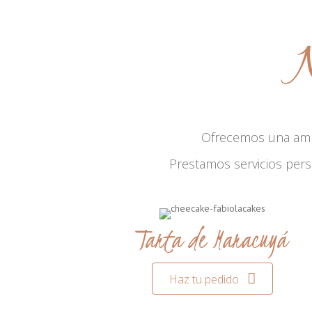
N
Ofrecemos una am
Prestamos servicios per
Tarta de Maracuyá
Haz tu pedido