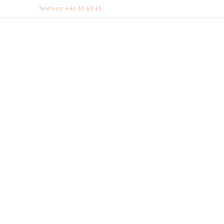
Teléfono: 640 33 60 43
FABI