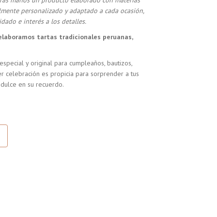
stras manos un producto elaborado con materias
almente personalizado y adaptado a cada ocasión,
dado e interés a los detalles.
elaboramos tartas tradicionales peruanas,
especial y original para cumpleaños, bautizos,
r celebración es propicia para sorprender a tus
 dulce en su recuerdo.