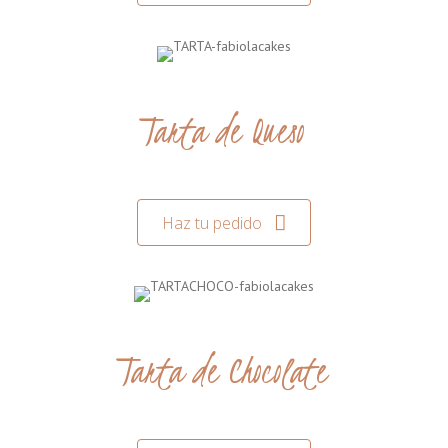
Tarta de Queso
Haz tu pedido
Tarta de Chocolate