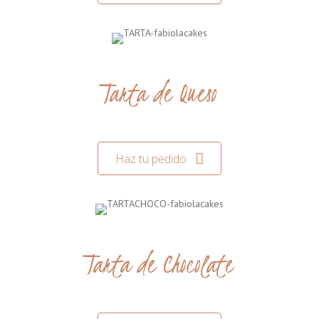
Tarta de Queso
Haz tu pedido
Tarta de Chocolate