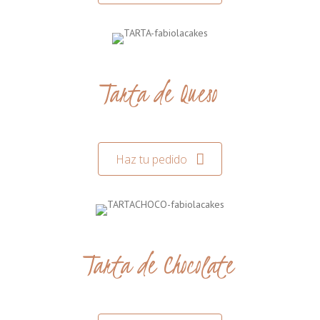
Tarta de Queso
Haz tu pedido
Tarta de Chocolate