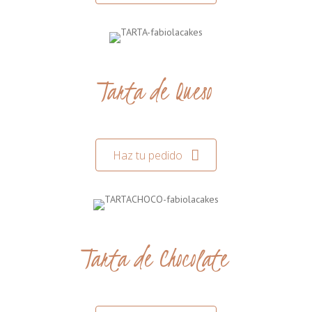
Tarta de Queso
Haz tu pedido
Tarta de Chocolate