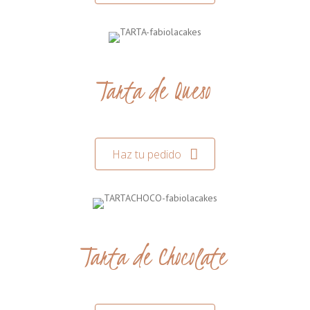
Tarta de Queso
Haz tu pedido
Tarta de Chocolate