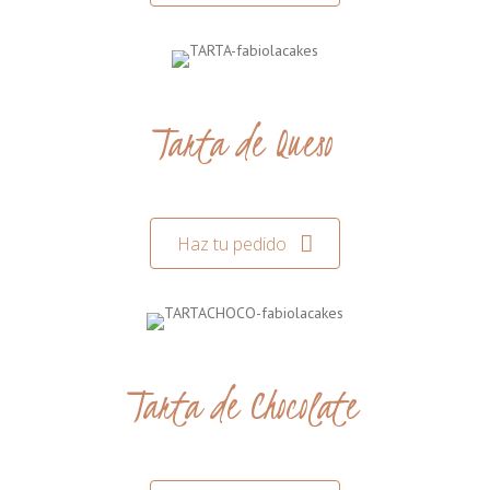
Tarta de Queso
Haz tu pedido
Tarta de Chocolate