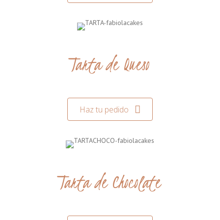
Tarta de Queso
Haz tu pedido
Tarta de Chocolate