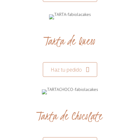
Tarta de Queso
Haz tu pedido
Tarta de Chocolate