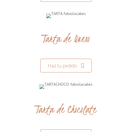
Tarta de Queso
Haz tu pedido
Tarta de Chocolate