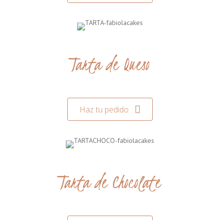
Tarta de Queso
Haz tu pedido
Tarta de Chocolate