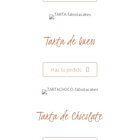
Tarta de Queso
Haz tu pedido
Tarta de Chocolate