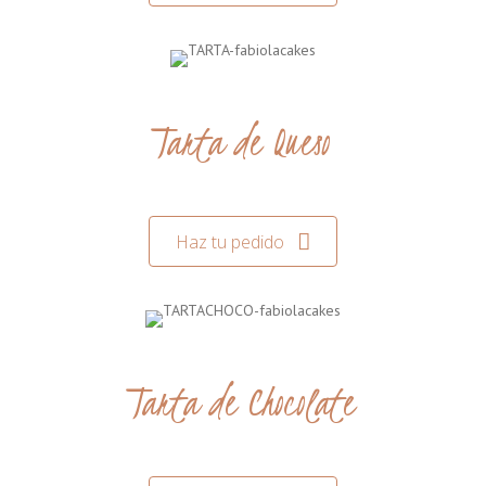
Tarta de Queso
Haz tu pedido
Tarta de Chocolate