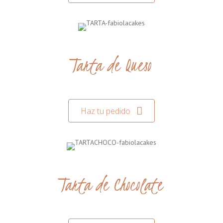
Tarta de Queso
Haz tu pedido
Tarta de Chocolate