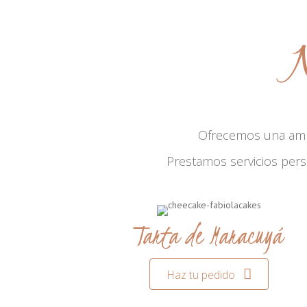
N
Ofrecemos una am
Prestamos servicios per
Tarta de Maracuyá
Haz tu pedido