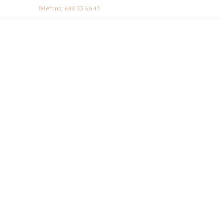
Teléfono: 640 33 60 43
FABI