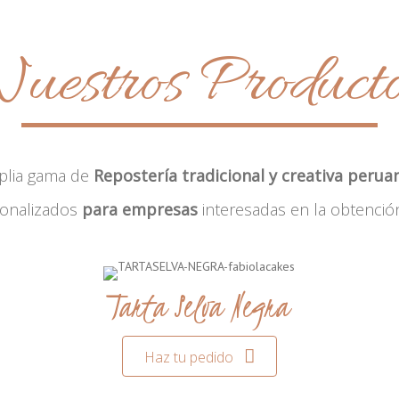
uestros Product
plia gama de
Repostería tradicional y creativa perua
sonalizados
para empresas
interesadas en la obtenció
Tarta Selva Negra
Haz tu pedido