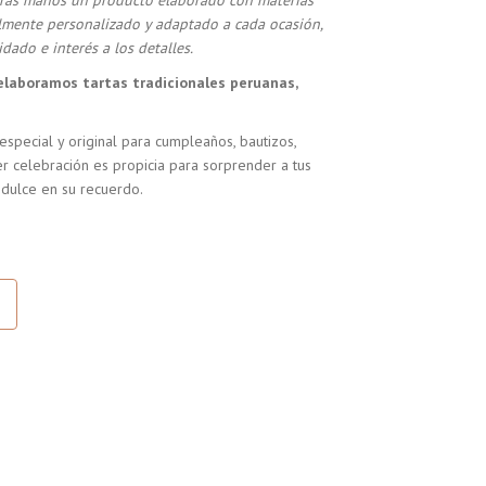
stras manos un producto elaborado con materias
almente personalizado y adaptado a cada ocasión,
dado e interés a los detalles.
elaboramos tartas tradicionales peruanas,
especial y original para cumpleaños, bautizos,
r celebración es propicia para sorprender a tus
 dulce en su recuerdo.